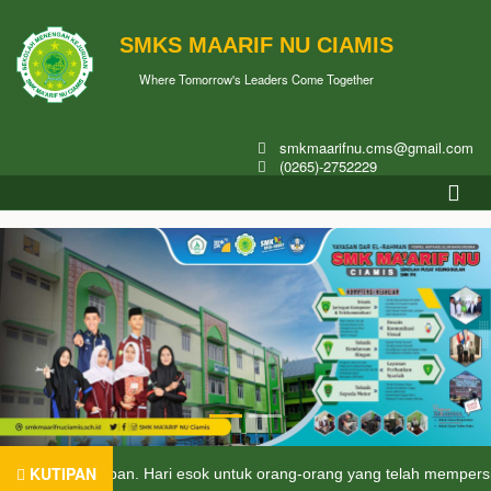
SMKS MAARIF NU CIAMIS
Where Tomorrow's Leaders Come Together
smkmaarifnu.cms@gmail.com
(0265)-2752229
KUTIPAN
sa depan. Hari esok untuk orang-orang yang telah mempersiapkan diri